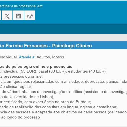
tilhar este profissional em:
io Farinha Fernandes - Psicólogo Clínico
Individual.
Adultos, Idosos
Atende a:
as de psicologia online e presenciais
 individual (55 EUR), casal (80 EUR), estudantes (40 EUR)
s presenciais ou online;
cia em questões relacionadas com ansiedade, depressão, pânico, rela
ão clínica regular;
 de vários trabalhos de investigação científica (assistente de investig
ia da Universidade de Lisboa);
 certificado, com experiência na área do Burnout;
idade de realização das consultas em língua inglesa e castelhana;
ncia das sessões é adaptada aos objetivos de cada pessoa (delineado
 ao longo do processo