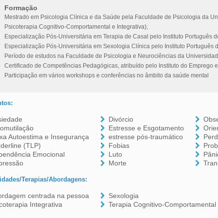
Formação
Mestrado em Psicologia Clínica e da Saúde pela Faculdade de Psicologia da Uni
Psicoterapia Cognitivo-Comportamental e Integrativa);
Especialização Pós-Universitária em Terapia de Casal pelo Instituto Português d
Especialização Pós-Universitária em Sexologia Clínica pelo Instituto Português 
Período de estudos na Faculdade de Psicologia e Neurociências da Universidad
Certificado de Competências Pedagógicas, atribuído pelo Instituto do Emprego e
Participação em vários workshops e conferências no âmbito da saúde mental
tos:
siedade
Divórcio
Obs
tomutilação
Estresse e Esgotamento
Orie
xa Autoestima e Insegurança
estresse pós-traumático
Per
derline (TLP)
Fobias
Prob
pendência Emocional
Luto
Pâni
pressão
Morte
Tran
idades/Terapias/Abordagens:
ordagem centrada na pessoa
Sexologia
coterapia Integrativa
Terapia Cognitivo-Comportamental