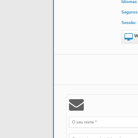
Idiomas 
Seguros
Sessão:
W