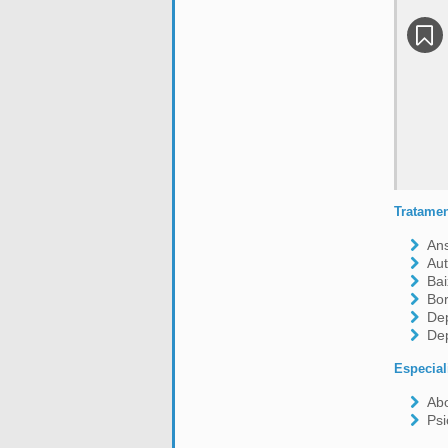
Tratamen
An
Au
Bai
Bor
De
De
Especial
Ab
Psi