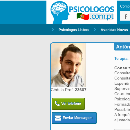
Compar
Psicólogos Lisboa
Avenidas Novas
Antón
Terapia:
Consult
Consulta
Consulta
Experiên
Supervis
Cédula Prof.
23667
Co-autor
Psicolog
Ver telefone
Formador
Possibil
A frequê
Enviar Mensagem
ajustada