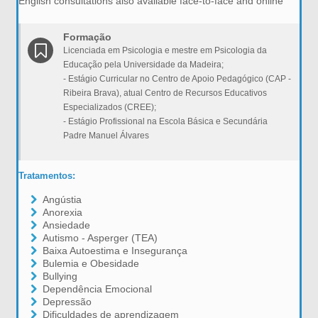
English consultations also available face-to-face and online
Formação
Licenciada em Psicologia e mestre em Psicologia da
Educação pela Universidade da Madeira;
- Estágio Curricular no Centro de Apoio Pedagógico (CAP -
Ribeira Brava), atual Centro de Recursos Educativos
Especializados (CREE);
- Estágio Profissional na Escola Básica e Secundária
Padre Manuel Álvares
Tratamentos:
Angústia
Anorexia
Ansiedade
Autismo - Asperger (TEA)
Baixa Autoestima e Insegurança
Bulemia e Obesidade
Bullying
Dependência Emocional
Depressão
Dificuldades de aprendizagem