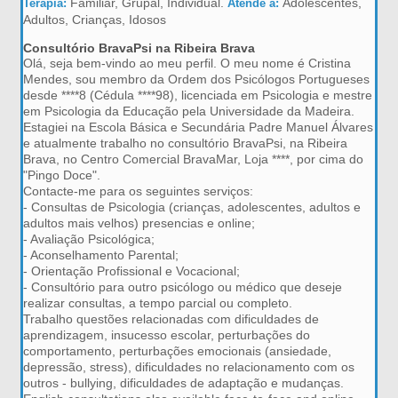
Familiar, Grupal, Individual.
Adolescentes,
Terapia:
Atende a:
Adultos, Crianças, Idosos
Consultório BravaPsi na Ribeira Brava
Olá, seja bem-vindo ao meu perfil. O meu nome é Cristina
Mendes, sou membro da Ordem dos Psicólogos Portugueses
desde ****8 (Cédula ****98), licenciada em Psicologia e mestre
em Psicologia da Educação pela Universidade da Madeira.
Estagiei na Escola Básica e Secundária Padre Manuel Álvares
e atualmente trabalho no consultório BravaPsi, na Ribeira
Brava, no Centro Comercial BravaMar, Loja ****, por cima do
"Pingo Doce".
Contacte-me para os seguintes serviços:
- Consultas de Psicologia (crianças, adolescentes, adultos e
adultos mais velhos) presencias e online;
- Avaliação Psicológica;
- Aconselhamento Parental;
- Orientação Profissional e Vocacional;
- Consultório para outro psicólogo ou médico que deseje
realizar consultas, a tempo parcial ou completo.
Trabalho questões relacionadas com dificuldades de
aprendizagem, insucesso escolar, perturbações do
comportamento, perturbações emocionais (ansiedade,
depressão, stress), dificuldades no relacionamento com os
outros - bullying, dificuldades de adaptação e mudanças.