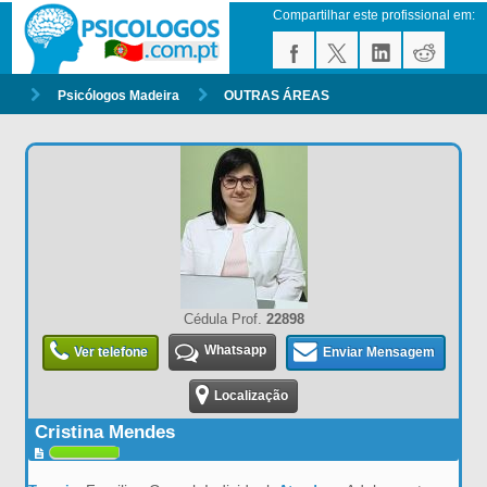
Compartilhar este profissional em:
Psicólogos Madeira
OUTRAS ÁREAS
Cédula Prof.
22898
Whatsapp
Ver telefone
Enviar Mensagem
Localização
Cristina Mendes