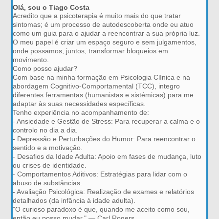
Olá, sou o Tiago Costa
Acredito que a psicoterapia é muito mais do que tratar
sintomas; é um processo de autodescoberta onde eu atuo
como um guia para o ajudar a reencontrar a sua própria luz.
O meu papel é criar um espaço seguro e sem julgamentos,
onde possamos, juntos, transformar bloqueios em
movimento.
Como posso ajudar?
Com base na minha formação em Psicologia Clínica e na
abordagem Cognitivo-Comportamental (TCC), integro
diferentes ferramentas (humanistas e sistémicas) para me
adaptar às suas necessidades específicas.
Tenho experiência no acompanhamento de:
- Ansiedade e Gestão de Stress: Para recuperar a calma e o
controlo no dia a dia.
- Depressão e Perturbações do Humor: Para reencontrar o
sentido e a motivação.
- Desafios da Idade Adulta: Apoio em fases de mudança, luto
ou crises de identidade.
- Comportamentos Aditivos: Estratégias para lidar com o
abuso de substâncias.
- Avaliação Psicológica: Realização de exames e relatórios
detalhados (da infância à idade adulta).
"O curioso paradoxo é que, quando me aceito como sou,
então eu posso mudar." — Carl Rogers