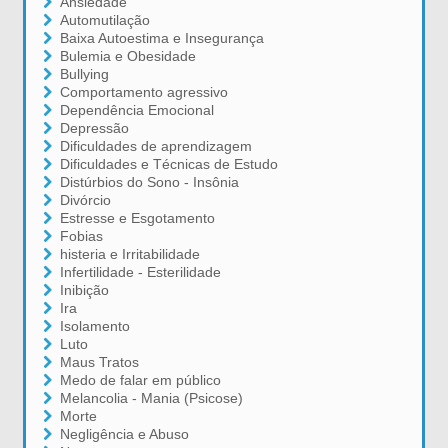
Ansiedade
Automutilação
Baixa Autoestima e Insegurança
Bulemia e Obesidade
Bullying
Comportamento agressivo
Dependência Emocional
Depressão
Dificuldades de aprendizagem
Dificuldades e Técnicas de Estudo
Distúrbios do Sono - Insônia
Divórcio
Estresse e Esgotamento
Fobias
histeria e Irritabilidade
Infertilidade - Esterilidade
Inibição
Ira
Isolamento
Luto
Maus Tratos
Medo de falar em público
Melancolia - Mania (Psicose)
Morte
Negligência e Abuso