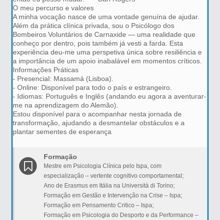
O meu percurso e valores
A minha vocação nasce de uma vontade genuína de ajudar.
Além da prática clínica privada, sou o Psicólogo dos
Bombeiros Voluntários de Carnaxide — uma realidade que
conheço por dentro, pois também já vesti a farda. Esta
experiência deu-me uma perspetiva única sobre resiliência e
a importância de um apoio inabalável em momentos críticos.
Informações Práticas
- Presencial: Massamá (Lisboa).
- Online: Disponível para todo o país e estrangeiro.
- Idiomas: Português e Inglês (andando eu agora a aventurar-
me na aprendizagem do Alemão).
Estou disponível para o acompanhar nesta jornada de
transformação, ajudando a desmantelar obstáculos e a
plantar sementes de esperança
Formação
Mestre em Psicologia Clínica pelo Ispa, com
especialização – vertente cognitivo comportamental;
Ano de Erasmus em Itália na Università di Torino;
Formação em Gestão e Intervenção na Crise – Ispa;
Formação em Pensamento Critico – Ispa;
Formação em Psicologia do Desporto e da Performance –