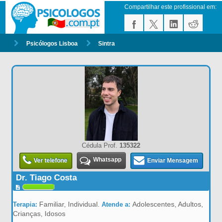
Compartilhar este profissional em:
Psicólogos Lisboa
Sintra
Cédula Prof.
135322
Whatsapp
Ver telefone
Enviar Mensagem
Dr. Tiago Costa
Familiar, Individual.
Adolescentes, Adultos,
Terapia:
Atende a:
Crianças, Idosos