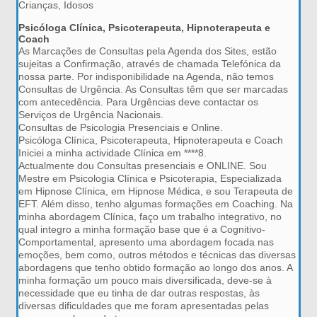
Crianças, Idosos
Psicóloga Clínica, Psicoterapeuta, Hipnoterapeuta e
Coach
As Marcações de Consultas pela Agenda dos Sites, estão
sujeitas a Confirmação, através de chamada Telefónica da
nossa parte. Por indisponibilidade na Agenda, não temos
Consultas de Urgência. As Consultas têm que ser marcadas
com antecedência. Para Urgências deve contactar os
Serviços de Urgência Nacionais.
Consultas de Psicologia Presenciais e Online.
Psicóloga Clínica, Psicoterapeuta, Hipnoterapeuta e Coach
Iniciei a minha actividade Clínica em ****8.
Actualmente dou Consultas presenciais e ONLINE. Sou
Mestre em Psicologia Clínica e Psicoterapia, Especializada
em Hipnose Clínica, em Hipnose Médica, e sou Terapeuta de
EFT. Além disso, tenho algumas formações em Coaching. Na
minha abordagem Clínica, faço um trabalho integrativo, no
qual integro a minha formação base que é a Cognitivo-
Comportamental, apresento uma abordagem focada nas
emoções, bem como, outros métodos e técnicas das diversas
abordagens que tenho obtido formação ao longo dos anos. A
minha formação um pouco mais diversificada, deve-se à
necessidade que eu tinha de dar outras respostas, às
diversas dificuldades que me foram apresentadas pelas