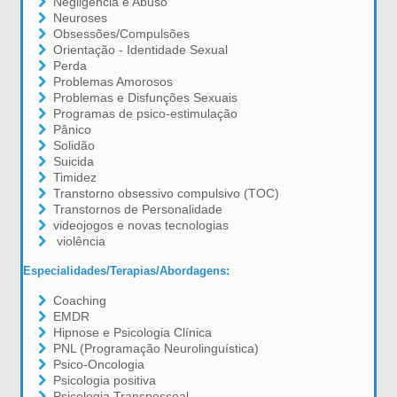
Negligência e Abuso
Neuroses
Obsessões/Compulsões
Orientação - Identidade Sexual
Perda
Problemas Amorosos
Problemas e Disfunções Sexuais
Programas de psico-estimulação
Pânico
Solidão
Suicida
Timidez
Transtorno obsessivo compulsivo (TOC)
Transtornos de Personalidade
videojogos e novas tecnologias
violência
Especialidades/Terapias/Abordagens:
Coaching
EMDR
Hipnose e Psicologia Clínica
PNL (Programação Neurolinguística)
Psico-Oncologia
Psicologia positiva
Psicologia Transpessoal