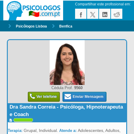
Compartilhar este profissional em:
Psicólogos Lisboa
Benfica
Cédula Prof.
9560
Ver telefone
Enviar Mensagem
Dra Sandra Correia - Psicóloga, Hipnoterapeuta
e Coach
Grupal, Individual.
Adolescentes, Adultos,
Terapia:
Atende a: