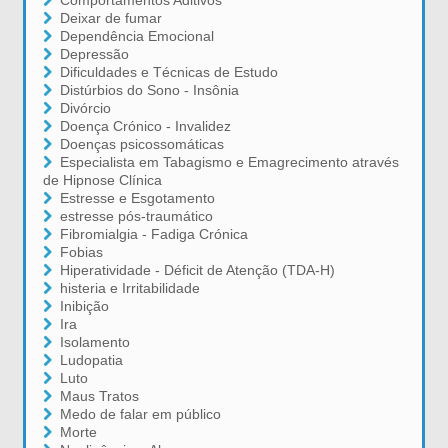
Comportamentos Aditivos
Deixar de fumar
Dependência Emocional
Depressão
Dificuldades e Técnicas de Estudo
Distúrbios do Sono - Insônia
Divórcio
Doença Crónico - Invalidez
Doenças psicossomáticas
Especialista em Tabagismo e Emagrecimento através
de Hipnose Clínica
Estresse e Esgotamento
estresse pós-traumático
Fibromialgia - Fadiga Crónica
Fobias
Hiperatividade - Déficit de Atenção (TDA-H)
histeria e Irritabilidade
Inibição
Ira
Isolamento
Ludopatia
Luto
Maus Tratos
Medo de falar em público
Morte