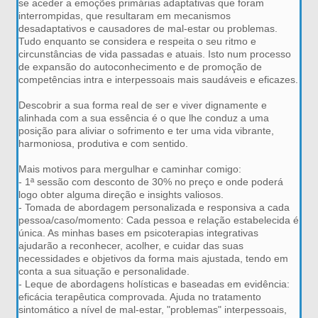
se aceder a emoções primárias adaptativas que foram
interrompidas, que resultaram em mecanismos
desadaptativos e causadores de mal-estar ou problemas.
Tudo enquanto se considera e respeita o seu ritmo e
circunstâncias de vida passadas e atuais. Isto num processo
de expansão do autoconhecimento e de promoção de
competências intra e interpessoais mais saudáveis e eficazes.
Descobrir a sua forma real de ser e viver dignamente e
alinhada com a sua essência é o que lhe conduz a uma
posição para aliviar o sofrimento e ter uma vida vibrante,
harmoniosa, produtiva e com sentido.
Mais motivos para mergulhar e caminhar comigo:
- 1ª sessão com desconto de 30% no preço e onde poderá
logo obter alguma direção e insights valiosos.
- Tomada de abordagem personalizada e responsiva a cada
pessoa/caso/momento: Cada pessoa e relação estabelecida é
única. As minhas bases em psicoterapias integrativas
ajudarão a reconhecer, acolher, e cuidar das suas
necessidades e objetivos da forma mais ajustada, tendo em
conta a sua situação e personalidade.
- Leque de abordagens holísticas e baseadas em evidência:
eficácia terapêutica comprovada. Ajuda no tratamento
sintomático a nível de mal-estar, "problemas" interpessoais,