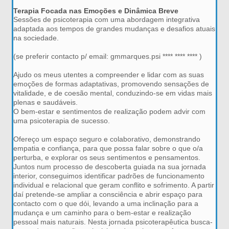
Terapia Focada nas Emoções e Dinâmica Breve
Sessões de psicoterapia com uma abordagem integrativa
adaptada aos tempos de grandes mudanças e desafios atuais
na sociedade.
(se preferir contacto p/ email: gmmarques.psi **** **** **** )
Ajudo os meus utentes a compreender e lidar com as suas
emoções de formas adaptativas, promovendo sensações de
vitalidade, e de coesão mental, conduzindo-se em vidas mais
plenas e saudáveis.
O bem-estar e sentimentos de realização podem advir com
uma psicoterapia de sucesso.
Ofereço um espaço seguro e colaborativo, demonstrando
empatia e confiança, para que possa falar sobre o que o/a
perturba, e explorar os seus sentimentos e pensamentos.
Juntos num processo de descoberta guiada na sua jornada
interior, conseguimos identificar padrões de funcionamento
individual e relacional que geram conflito e sofrimento. A partir
daí pretende-se ampliar a consciência e abrir espaço para
contacto com o que dói, levando a uma inclinação para a
mudança e um caminho para o bem-estar e realização
pessoal mais naturais. Nesta jornada psicoterapêutica busca-