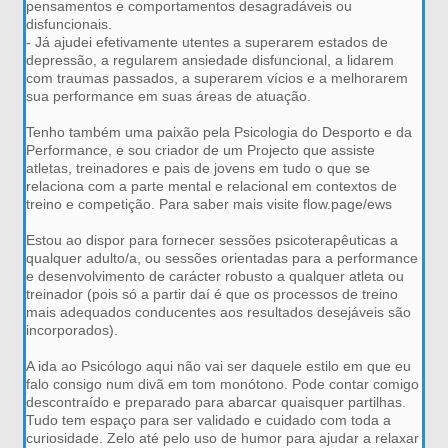
pensamentos e comportamentos desagradáveis ou
disfuncionais.
- Já ajudei efetivamente utentes a superarem estados de
depressão, a regularem ansiedade disfuncional, a lidarem
com traumas passados, a superarem vícios e a melhorarem
sua performance em suas áreas de atuação.
Tenho também uma paixão pela Psicologia do Desporto e da
Performance, e sou criador de um Projecto que assiste
atletas, treinadores e pais de jovens em tudo o que se
relaciona com a parte mental e relacional em contextos de
treino e competição. Para saber mais visite flow.page/ews
Estou ao dispor para fornecer sessões psicoterapêuticas a
qualquer adulto/a, ou sessões orientadas para a performance
e desenvolvimento de carácter robusto a qualquer atleta ou
treinador (pois só a partir daí é que os processos de treino
mais adequados conducentes aos resultados desejáveis são
incorporados).
A ida ao Psicólogo aqui não vai ser daquele estilo em que eu
falo consigo num divã em tom monótono. Pode contar comigo
descontraído e preparado para abarcar quaisquer partilhas.
Tudo tem espaço para ser validado e cuidado com toda a
curiosidade. Zelo até pelo uso de humor para ajudar a relaxar