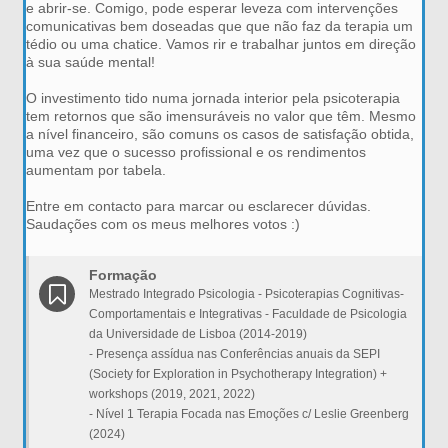
e abrir-se. Comigo, pode esperar leveza com intervenções
comunicativas bem doseadas que que não faz da terapia um
tédio ou uma chatice. Vamos rir e trabalhar juntos em direção
à sua saúde mental!
O investimento tido numa jornada interior pela psicoterapia
tem retornos que são imensuráveis no valor que têm. Mesmo
a nível financeiro, são comuns os casos de satisfação obtida,
uma vez que o sucesso profissional e os rendimentos
aumentam por tabela.
Entre em contacto para marcar ou esclarecer dúvidas.
Saudações com os meus melhores votos :)
Formação
Mestrado Integrado Psicologia - Psicoterapias Cognitivas-
Comportamentais e Integrativas - Faculdade de Psicologia
da Universidade de Lisboa (2014-2019)
- Presença assídua nas Conferências anuais da SEPI
(Society for Exploration in Psychotherapy Integration) +
workshops (2019, 2021, 2022)
- Nível 1 Terapia Focada nas Emoções c/ Leslie Greenberg
(2024)