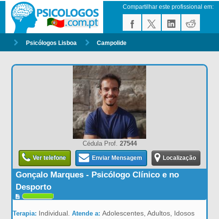
Compartilhar este profissional em:
Psicólogos Lisboa
Campolide
Cédula Prof.
27544
Ver telefone
Enviar Mensagem
Localização
Gonçalo Marques - Psicólogo Clínico e no
Desporto
Individual.
Adolescentes, Adultos, Idosos
Terapia:
Atende a: