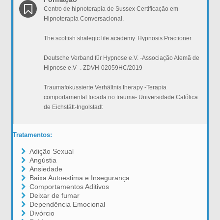
Centro de hipnoterapia de Sussex Certificação em
Hipnoterapia Conversacional.
The scottish strategic life academy. Hypnosis Practioner
Deutsche Verband für Hypnose e.V. -Associação Alemã de
Hipnose e.V -. ZDVH-02059HC/2019
Traumafokussierte Verhältnis therapy -Terapia
comportamental focada no trauma- Universidade Católica
de Eichstätt-Ingolstadt
Tratamentos:
Adição Sexual
Angústia
Ansiedade
Baixa Autoestima e Insegurança
Comportamentos Aditivos
Deixar de fumar
Dependência Emocional
Divórcio