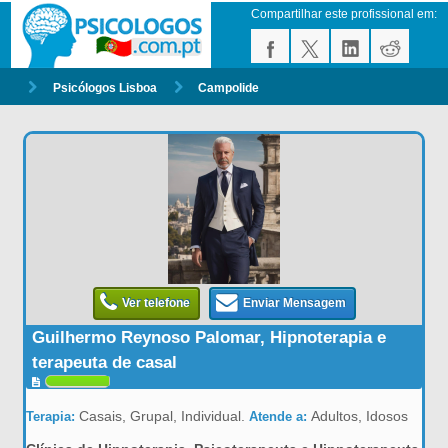
Compartilhar este profissional em:
Psicólogos Lisboa
Campolide
Ver telefone
Enviar Mensagem
Guilhermo Reynoso Palomar, Hipnoterapia e
terapeuta de casal
Casais, Grupal, Individual.
Adultos, Idosos
Terapia:
Atende a: