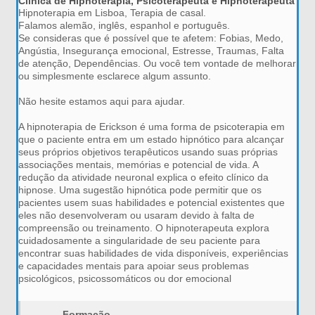
Clínica de Hipnoterapia, Psicoterapeuta e Hipnoterapeuta
Hipnoterapia em Lisboa, Terapia de casal.
Falamos alemão, inglês, espanhol e português.
Se consideras que é possível que te afetem: Fobias, Medo,
Angústia, Insegurança emocional, Estresse, Traumas, Falta
de atenção, Dependências. Ou você tem vontade de melhorar
ou simplesmente esclarece algum assunto.
Não hesite estamos aqui para ajudar.
A hipnoterapia de Erickson é uma forma de psicoterapia em
que o paciente entra em um estado hipnótico para alcançar
seus próprios objetivos terapêuticos usando suas próprias
associações mentais, memórias e potencial de vida. A
redução da atividade neuronal explica o efeito clínico da
hipnose. Uma sugestão hipnótica pode permitir que os
pacientes usem suas habilidades e potencial existentes que
eles não desenvolveram ou usaram devido à falta de
compreensão ou treinamento. O hipnoterapeuta explora
cuidadosamente a singularidade de seu paciente para
encontrar suas habilidades de vida disponíveis, experiências
e capacidades mentais para apoiar seus problemas
psicológicos, psicossomáticos ou dor emocional
Formação