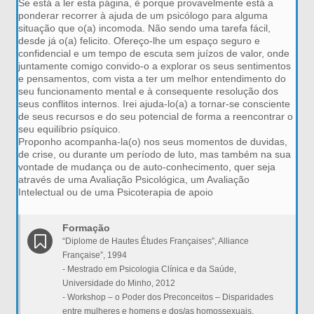
Se está a ler esta página, é porque provavelmente está a
ponderar recorrer à ajuda de um psicólogo para alguma
situação que o(a) incomoda. Não sendo uma tarefa fácil,
desde já o(a) felicito. Ofereço-lhe um espaço seguro e
confidencial e um tempo de escuta sem juízos de valor, onde
juntamente comigo convido-o a explorar os seus sentimentos
e pensamentos, com vista a ter um melhor entendimento do
seu funcionamento mental e à consequente resolução dos
seus conflitos internos. Irei ajuda-lo(a) a tornar-se consciente
de seus recursos e do seu potencial de forma a reencontrar o
seu equilíbrio psíquico.
Proponho acompanha-la(o) nos seus momentos de duvidas,
de crise, ou durante um período de luto, mas também na sua
vontade de mudança ou de auto-conhecimento, quer seja
através de uma Avaliação Psicológica, um Avaliação
Intelectual ou de uma Psicoterapia de apoio
Formação
“Diplome de Hautes Études Françaises”, Alliance
Française”, 1994
- Mestrado em Psicologia Clínica e da Saúde,
Universidade do Minho, 2012
- Workshop – o Poder dos Preconceitos – Disparidades
entre mulheres e homens e dos/as homossexuais,