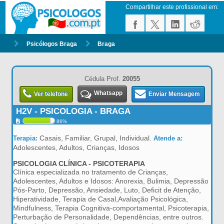
Compartilhar este profissional em:
Psicólogos Braga
Braga
Cédula Prof.
20055
Whatsapp
Ver telefone
Enviar Mensagem
H2V - PSICOLOGIA - BRAGA
86%
Casais, Familiar, Grupal, Individual.
Terapia:
Atende a:
Adolescentes, Adultos, Crianças, Idosos
PSICOLOGIA CLÍNICA - PSICOTERAPIA
Clínica especializada no tratamento de Crianças,
Adolescentes, Adultos e Idosos: Anorexia, Bulimia, Depressão
Pós-Parto, Depressão, Ansiedade, Luto, Deficit de Atenção,
Hiperatividade, Terapia de Casal,Avaliação Psicológica,
Mindfulness, Terapia Cognitiva-comportamental, Psicoterapia,
Perturbação de Personalidade, Dependências, entre outros.