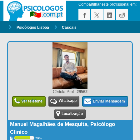
Compartilhar este profissional em:
Psicólogos Lisboa
Cascais
Cédula Prof.
29562
Whatsapp
Ver telefone
Enviar Mensagem
Localização
Manuel Magalhães de Mesquita, Psicólogo
Clínico
79%