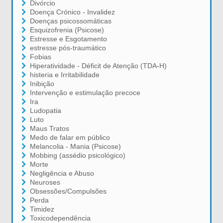
Divórcio
Doença Crónico - Invalidez
Doenças psicossomáticas
Esquizofrenia (Psicose)
Estresse e Esgotamento
estresse pós-traumático
Fobias
Hiperatividade - Déficit de Atenção (TDA-H)
histeria e Irritabilidade
Inibição
Intervenção e estimulação precoce
Ira
Ludopatia
Luto
Maus Tratos
Medo de falar em público
Melancolia - Mania (Psicose)
Mobbing (assédio psicológico)
Morte
Negligência e Abuso
Neuroses
Obsessões/Compulsões
Perda
Timidez
Toxicodependência