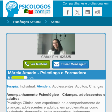
Compartilhar este profissional em:
Psicólogos Setubal
Seixal
Cédula Prof.
023325
Ver telefone
Enviar Mensagem
Márcia Amado - Psicóloga e Formadora
79%
Individual.
Adolescentes, Adultos, Crianças
Terapia:
Atende a:
Acompanhamento Psicológico - Crianças, adolescentes e
adultos
Psicóloga Clínica com experiência no acompanhamento de
crianças, adolescentes e adultos, em problemáticas como
ansiedade, depressão, baixa autoestima, isolamento,