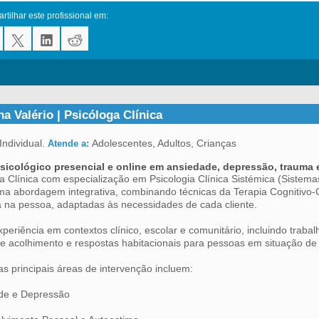
tilhar este profissional em:
a Valério | Psicóloga Clínica
Individual.
Adolescentes, Adultos, Crianças
Atende a:
sicológico presencial e online em ansiedade, depressão, trauma
a Clínica com especialização em Psicologia Clínica Sistémica (Sistema
ma abordagem integrativa, combinando técnicas da Terapia Cognitiv
 na pessoa, adaptadas às necessidades de cada cliente.
periência em contextos clínico, escolar e comunitário, incluindo trab
e acolhimento e respostas habitacionais para pessoas em situação de
s principais áreas de intervenção incluem:
de e Depressão