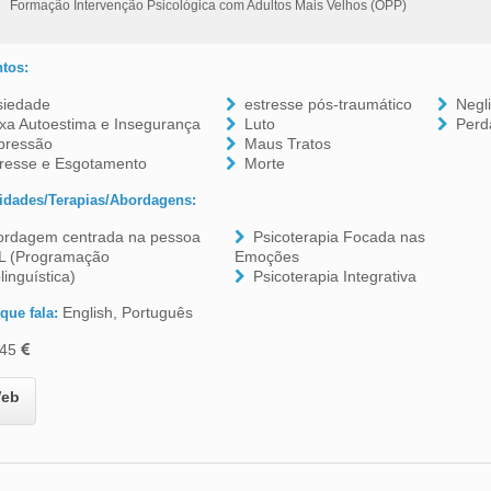
Formação Intervenção Psicológica com Adultos Mais Velhos (OPP)
tos:
siedade
estresse pós-traumático
Negl
xa Autoestima e Insegurança
Luto
Perd
pressão
Maus Tratos
tresse e Esgotamento
Morte
idades/Terapias/Abordagens:
ordagem centrada na pessoa
Psicoterapia Focada nas
L (Programação
Emoções
linguística)
Psicoterapia Integrativa
English, Português
que fala:
45
eb