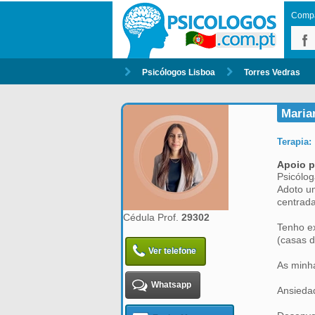
Compar
Psicólogos Lisboa
Torres Vedras
Marian
Terapia:
Apoio p
Psicólog
Adoto u
centrada
Cédula Prof.
29302
Tenho ex
(casas d
Ver telefone
As minha
Whatsapp
Ansieda