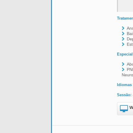
Tratamen
An
Bai
De
Es
Especial
Ab
PN
Neuro
Idiomas 
Sessão:
W