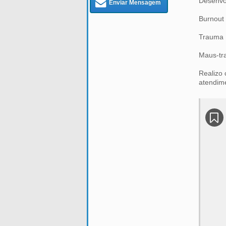
Desenvo
Enviar Mensagem
Burnout
Trauma
Maus-tra
Realizo 
atendime