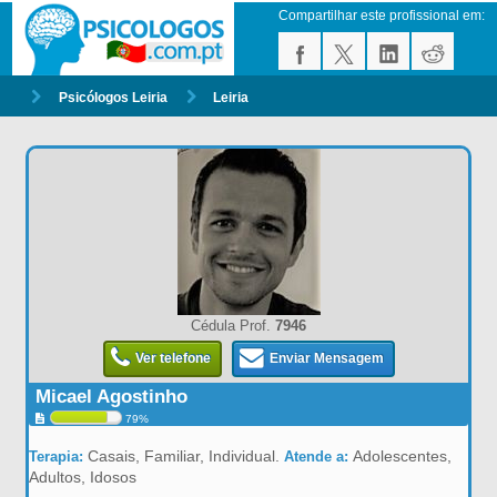
Compartilhar este profissional em:
Psicólogos Leiria
Leiria
Cédula Prof.
7946
Ver telefone
Enviar Mensagem
Micael Agostinho
79%
Casais, Familiar, Individual.
Adolescentes,
Terapia:
Atende a:
Adultos, Idosos