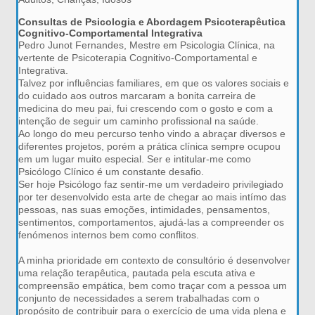
Consultas de Psicologia e Abordagem Psicoterapêutica
Cognitivo-Comportamental Integrativa
Pedro Junot Fernandes, Mestre em Psicologia Clínica, na
vertente de Psicoterapia Cognitivo-Comportamental e
Integrativa.
Talvez por influências familiares, em que os valores sociais e
do cuidado aos outros marcaram a bonita carreira de
medicina do meu pai, fui crescendo com o gosto e com a
intenção de seguir um caminho profissional na saúde.
Ao longo do meu percurso tenho vindo a abraçar diversos e
diferentes projetos, porém a prática clínica sempre ocupou
em um lugar muito especial. Ser e intitular-me como
Psicólogo Clínico é um constante desafio.
Ser hoje Psicólogo faz sentir-me um verdadeiro privilegiado
por ter desenvolvido esta arte de chegar ao mais intímo das
pessoas, nas suas emoções, intimidades, pensamentos,
sentimentos, comportamentos, ajudá-las a compreender os
fenómenos internos bem como conflitos.
A minha prioridade em contexto de consultório é desenvolver
uma relação terapêutica, pautada pela escuta ativa e
compreensão empática, bem como traçar com a pessoa um
conjunto de necessidades a serem trabalhadas com o
propósito de contribuir para o exercício de uma vida plena e