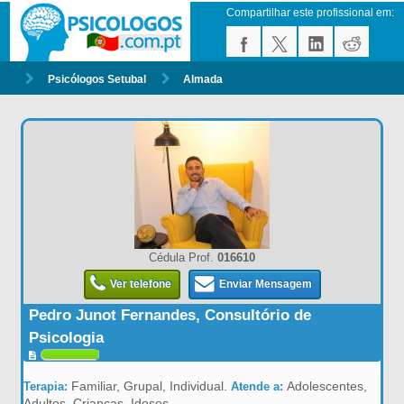
Compartilhar este profissional em:
Psicólogos Setubal
Almada
Cédula Prof.
016610
Ver telefone
Enviar Mensagem
Pedro Junot Fernandes, Consultório de
Psicologia
Familiar, Grupal, Individual.
Adolescentes,
Terapia:
Atende a:
Adultos, Crianças, Idosos