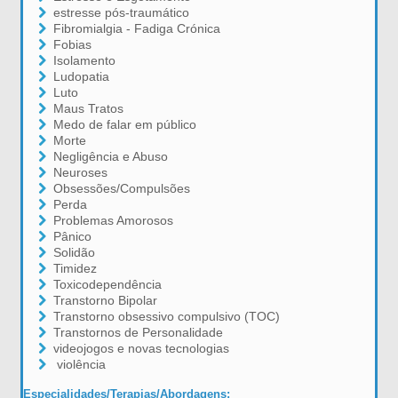
estresse pós-traumático
Fibromialgia - Fadiga Crónica
Fobias
Isolamento
Ludopatia
Luto
Maus Tratos
Medo de falar em público
Morte
Negligência e Abuso
Neuroses
Obsessões/Compulsões
Perda
Problemas Amorosos
Pânico
Solidão
Timidez
Toxicodependência
Transtorno Bipolar
Transtorno obsessivo compulsivo (TOC)
Transtornos de Personalidade
videojogos e novas tecnologias
violência
Especialidades/Terapias/Abordagens: