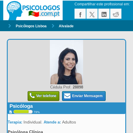
Compartilhar este profissional em:
Psicólogos Lisboa
Alvalade
Cédula Prof.
28898
Ver telefone
Enviar Mensagem
Psicóloga
79%
Individual.
Adultos
Terapia:
Atende a:
Psicóloga Clínica