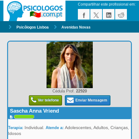
Compartilhar este profissional em:
Psicólogos Lisboa
Avenidas Novas
Cédula Prof.
22920
Ver telefone
Enviar Mensagem
Sascha Anna Vriend
Individual.
Adolescentes, Adultos, Crianças,
Terapia:
Atende a:
Idosos