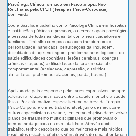
Psicóloga Clínica formada em Psicoterapia Neo-
Reichiana pela CPER (Terapias Psico-Corporais)
Bem vindo,
Sou a Sascha e trabalho como Psicóloga Clínica em hospitais
e instituições públicas e privadas, a oferecer apoio psicológico
a pessoas de todas as idades, tal como seus cuidadores e
familiares. Trabalho com pessoas com transtornos de
personalidade, handicaps, perturbações da linguagem,
dificuldades de aprendizagem, problemas neurológicos e de
saúde (dificuldades cognitivas, lesões cerebrais, doenças
crônicas e agudas) e dificuldades do foro emocional e
comportamental (ansiedade, depressão, distúrbios
alimentares, problemas relacionais, perda, trauma).
Apaixonada pelo desporto e pelas artes expressivas, sempre
valorizei a relação intrínseca entre a saúde mental e a saúde
física. Por este motivo, especializei-me na área da Terapia
Psico-Corporal e o meu trabalho atual, junto de médicos e
outros especialistas da saúde, tem como objetivo desenvolver
planos de tratamento multidisciplinares que promovam o
bem-estar da pessoa na sua totalidade. Através deste
trabalho, tenho descoberto que os melhores e mais rápidos
resultados psicoterapêuticos vêm através de uma abordagem