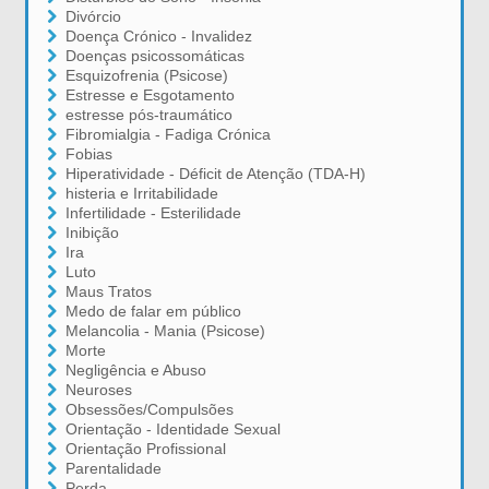
Divórcio
Doença Crónico - Invalidez
Doenças psicossomáticas
Esquizofrenia (Psicose)
Estresse e Esgotamento
estresse pós-traumático
Fibromialgia - Fadiga Crónica
Fobias
Hiperatividade - Déficit de Atenção (TDA-H)
histeria e Irritabilidade
Infertilidade - Esterilidade
Inibição
Ira
Luto
Maus Tratos
Medo de falar em público
Melancolia - Mania (Psicose)
Morte
Negligência e Abuso
Neuroses
Obsessões/Compulsões
Orientação - Identidade Sexual
Orientação Profissional
Parentalidade
Perda