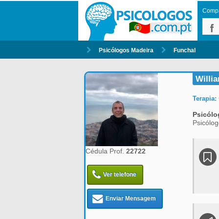
Compar
Psicólogos Madeira
Funchal
Willia
Terapia:
Psicólo
Psicólog
Cédula Prof.
22722
Ver telefone
Enviar Mensagem