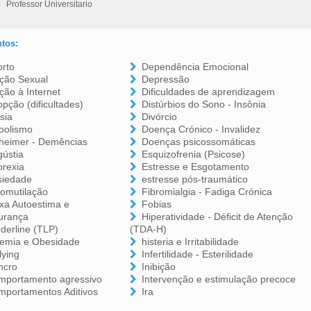
Professor Universitario
tos:
orto
Dependência Emocional
ição Sexual
Depressão
ção à Internet
Dificuldades de aprendizagem
pção (dificultades)
Distúrbios do Sono - Insônia
sia
Divórcio
oolismo
Doença Crónico - Invalidez
zheimer - Demências
Doenças psicossomáticas
ústia
Esquizofrenia (Psicose)
orexia
Estresse e Esgotamento
siedade
estresse pós-traumático
tomutilação
Fibromialgia - Fadiga Crónica
xa Autoestima e
Fobias
urança
Hiperatividade - Déficit de Atenção
derline (TLP)
(TDA-H)
lemia e Obesidade
histeria e Irritabilidade
lying
Infertilidade - Esterilidade
ncro
Inibição
mportamento agressivo
Intervenção e estimulação precoce
mportamentos Aditivos
Ira