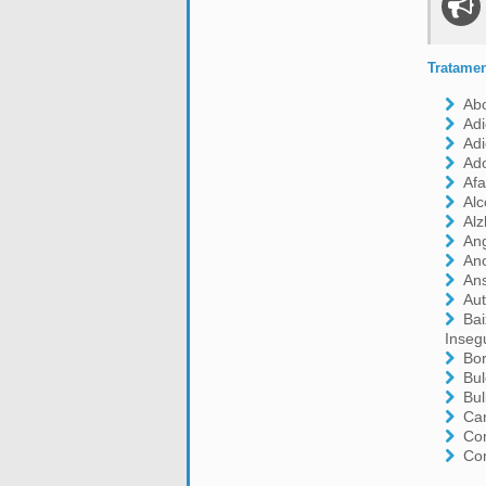
Tratamen
Ab
Ad
Adi
Ado
Afa
Alc
Al
Ang
An
An
Au
Bai
Inseg
Bor
Bu
Bul
Ca
Co
Co