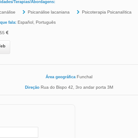
idades/Terapias/Abordagens:
canálise
Psicanálise lacaniana
Psicoterapia Psicanalítica
Español, Português
que fala:
55
eb
Funchal
Área geográfica
Rua do Bispo 42, 3ro andar porta 3M
Direção