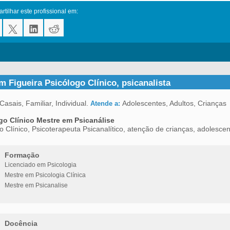
tilhar este profissional em:
m Figueira Psicólogo Clínico, psicanalista
Casais, Familiar, Individual.
Adolescentes, Adultos, Crianças
Atende a:
go Clínico Mestre em Psicanálise
o Clínico, Psicoterapeuta Psicanalítico, atenção de crianças, adolescen
Formação
Licenciado em Psicologia
Mestre em Psicologia Clínica
Mestre em Psicanalise
Docência